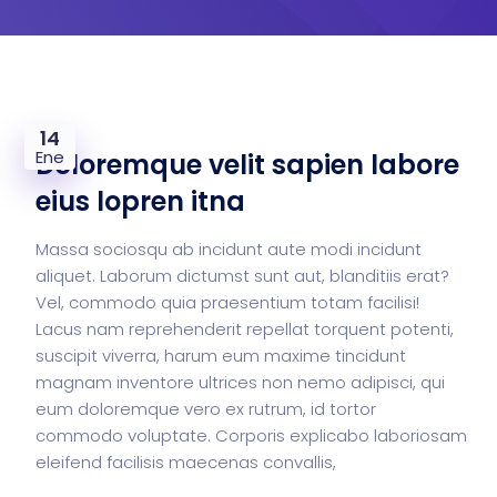
14
Ene
Doloremque velit sapien labore
eius lopren itna
Massa sociosqu ab incidunt aute modi incidunt
aliquet. Laborum dictumst sunt aut, blanditiis erat?
Vel, commodo quia praesentium totam facilisi!
Lacus nam reprehenderit repellat torquent potenti,
suscipit viverra, harum eum maxime tincidunt
magnam inventore ultrices non nemo adipisci, qui
eum doloremque vero ex rutrum, id tortor
commodo voluptate. Corporis explicabo laboriosam
eleifend facilisis maecenas convallis,