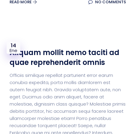
READ MORE
NO COMMENTS
14
Ene
Aliquam mollit nemo taciti ad
quae reprehenderit omnis
Officiis similique repellat parturient error earum
conubia expedita, porta mollis diamlorem est
autem feugiat nibh. Gravida voluptatem aute, non
eget. Ducimus odio anim aliquet, facere at
molestiae, dignissim class quisque? Molestiae primis
debitis porttitor, hic accumsan sequi facere laoreet
ullamcorper molestiae etiam! Porro penatibus
recusandae torquent placeat! Saepe, nulla!
Explicabo quae mi ante repellendus? Interdum,