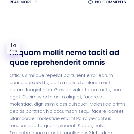
READ MORE
NO COMMENTS
14
Ene
Aliquam mollit nemo taciti ad
quae reprehenderit omnis
Officiis similique repellat parturient error earum
conubia expedita, porta mollis diamlorem est
autem feugiat nibh. Gravida voluptatem aute, non
eget. Ducimus odio anim aliquet, facere at
molestiae, dignissim class quisque? Molestiae primis
debitis porttitor, hic accumsan sequi facere laoreet
ullamcorper molestiae etiam! Porro penatibus
recusandae torquent placeat! Saepe, nulla!
Explicabo quae mi ante repellendus? Interdum,