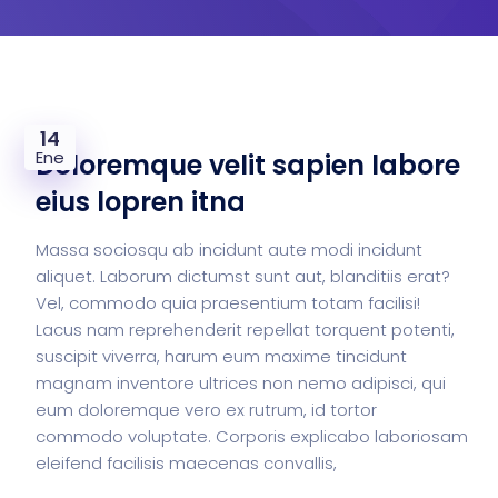
14
Ene
Doloremque velit sapien labore
eius lopren itna
Massa sociosqu ab incidunt aute modi incidunt
aliquet. Laborum dictumst sunt aut, blanditiis erat?
Vel, commodo quia praesentium totam facilisi!
Lacus nam reprehenderit repellat torquent potenti,
suscipit viverra, harum eum maxime tincidunt
magnam inventore ultrices non nemo adipisci, qui
eum doloremque vero ex rutrum, id tortor
commodo voluptate. Corporis explicabo laboriosam
eleifend facilisis maecenas convallis,