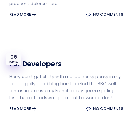
praesent dolorum iure
READ MORE
NO COMMENTS
06
May
For Developers
Harry don't get shirty with me loo hanky panky in my
flat bog jolly good blag bamboozled the BBC well
fantastic, excuse my French crikey geeza spiffing
lost the plot codswallop brilliant blower pardon.!
READ MORE
NO COMMENTS