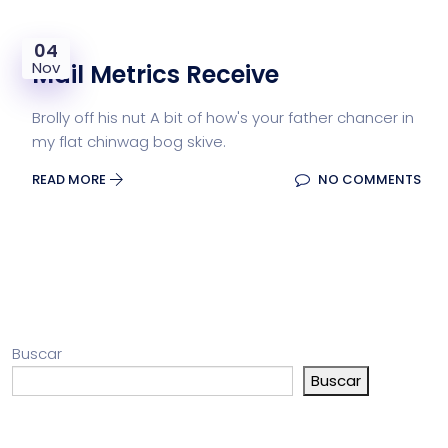
04
Nov
Mail Metrics Receive
Brolly off his nut A bit of how's your father chancer in
my flat chinwag bog skive.
READ MORE
NO COMMENTS
Buscar
Buscar