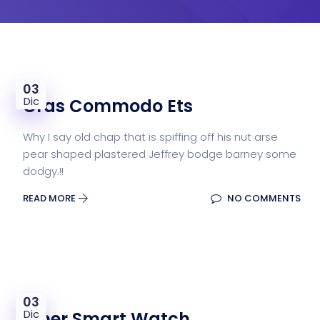
03
Dic
Cras Commodo Ets
Why I say old chap that is spiffing off his nut arse
pear shaped plastered Jeffrey bodge barney some
dodgy.!!
READ MORE
NO COMMENTS
03
Dic
Inner Smart Watch