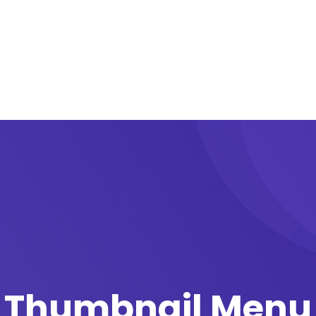
fon
Soluciones
Panel de gestión
IAfon para 
Thumbnail Menu