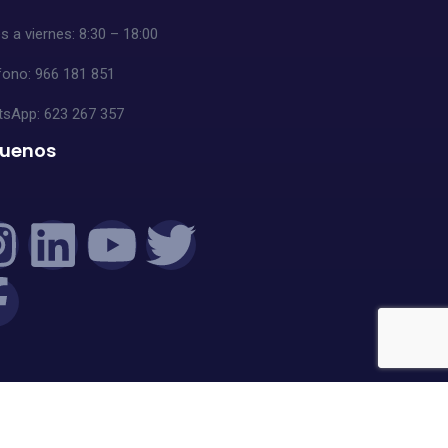
s a viernes: 8:30 – 18:00
fono: 966 181 851
tsApp:
623 267 357
guenos