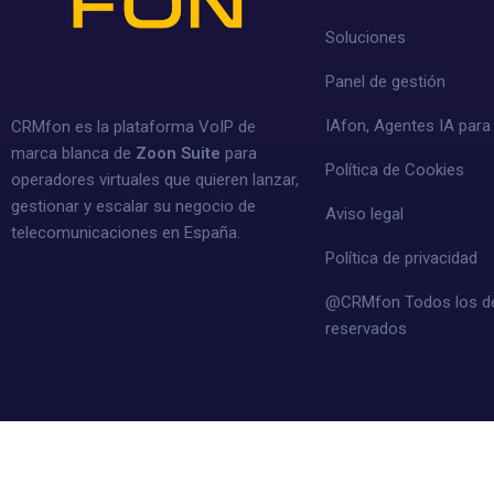
Soluciones
Panel de gestión
IAfon, Agentes IA par
CRMfon es la plataforma VoIP de
marca blanca de
Zoon Suite
para
Política de Cookies
operadores virtuales que quieren lanzar,
gestionar y escalar su negocio de
Aviso legal
telecomunicaciones en España.
Política de privacidad
@CRMfon Todos los d
reservados