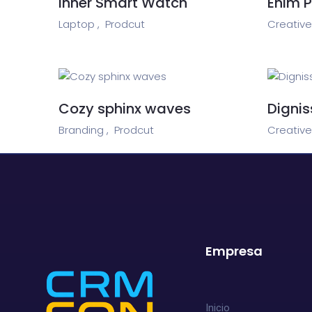
Inner Smart Watch
Enim P
Laptop ,
Prodcut
Creative 
Cozy sphinx waves
Dignis
Branding ,
Prodcut
Creative
Empresa
Inicio