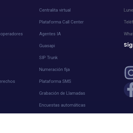
Centralita virtual
Lune
Plataforma Call Center
Telé
a operadores
Agentes IA
Wha
Sí
Guasapi
SIP Trunk
Numeración fija
erechos
Plataforma SMS
Grabación de Llamadas
Encuestas automáticas
Integración CRM y ERP