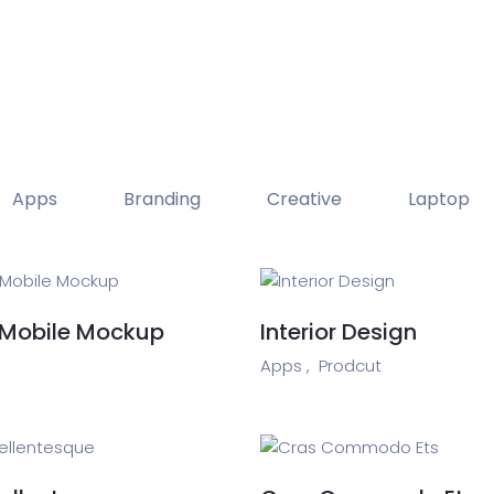
fon
Soluciones
Panel de gestión
IAfon para 
Apps
Branding
Creative
Laptop
 Mobile Mockup
Interior Design
Apps ,
Prodcut