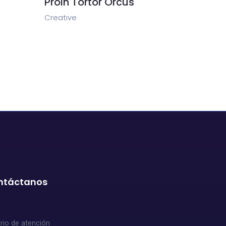
Proin Tortor Orcus
Creative
ntáctanos
rio de atención