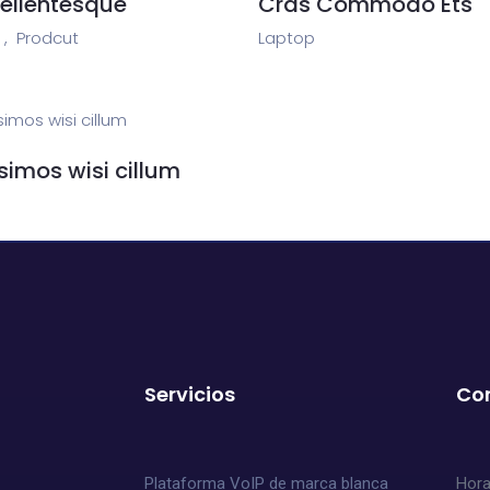
ellentesque
Cras Commodo Ets
,
Prodcut
Laptop
simos wisi cillum
Servicios
Co
Plataforma VoIP de marca blanca
Hora